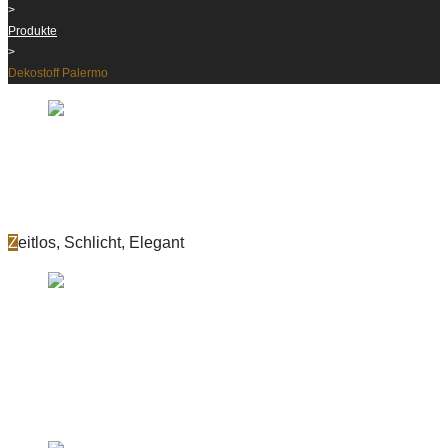
>
Produkte
>
Dekostoff Palermo
Dekostoff Palermo
3566
Zeitlos, Schlicht, Elegant
Produkte
Dekostoff Avola
on
Mai 10, 2018