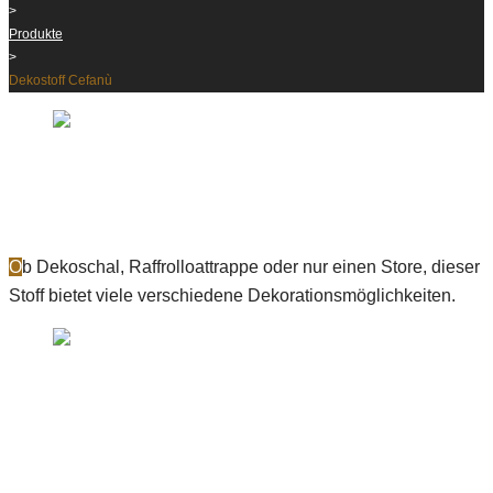
>
Produkte
>
Dekostoff Cefanù
Dekostoff Cefanù
3860
Ob Dekoschal, Raffrolloattrappe oder nur einen Store, dieser
Stoff bietet viele verschiedene Dekorationsmöglichkeiten.
Produkte
Dekostoff Avola
on
Mai 10, 2018